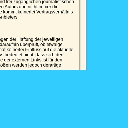
nd frei zugänglichen journalistischen
n Autors und nicht immer die
e kommt keinerlei Vertragsverhältnis
nbieters.
egen der Haftung der jeweiligen
daraufhin überprüft, ob etwaige
 keinerlei Einfluss auf die aktuelle
s bedeutet nicht, dass sich der
 der externen Links ist für den
tößen werden jedoch derartige
sschutzrecht. Jede vom deutschen
hen Zustimmung des Anbieters oder
 Einspeicherung, Verarbeitung bzw.
e und Rechte Dritter sind dabei als
etter Seiten ist nicht gestattet und
icht kommerziellen Gebrauch ist