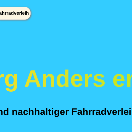
ahrradverleih
g Anders er
d nachhaltiger Fahrradverle