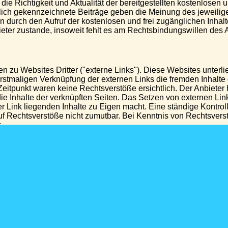
ie Richtigkeit und Aktualität der bereitgestellten kostenlosen u
ich gekennzeichnete Beiträge geben die Meinung des jeweilige
n durch den Aufruf der kostenlosen und frei zugänglichen Inhalt
er zustande, insoweit fehlt es am Rechtsbindungswillen des A
 zu Websites Dritter ("externe Links"). Diese Websites unterli
 erstmaligen Verknüpfung der externen Links die fremden Inhalte 
tpunkt waren keine Rechtsverstöße ersichtlich. Der Anbieter hat
ie Inhalte der verknüpften Seiten. Das Setzen von externen Link
r Link liegenden Inhalte zu Eigen macht. Eine ständige Kontrolle
f Rechtsverstöße nicht zumutbar. Bei Kenntnis von Rechtsvers
.
tungsschutzrechte
chten Inhalte unterliegen dem deutschen Urheber- und Leistung
nicht zugelassene Verwertung bedarf der vorherigen schriftlic
t insbesondere für Vervielfältigung, Bearbeitung, Übersetzung,
nken oder anderen elektronischen Medien und Systemen. Inhalt
te Vervielfältigung oder Weitergabe einzelner Inhalte oder kompl
 von Kopien und Downloads für den persönlichen, privaten und n