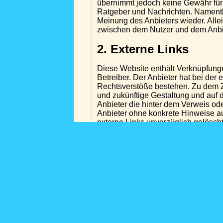
übernimmt jedoch keine Gewähr für d
Ratgeber und Nachrichten. Namentl
Meinung des Anbieters wieder. Allei
zwischen dem Nutzer und dem Anbiet
2. Externe Links
Diese Website enthält Verknüpfungen
Betreiber. Der Anbieter hat bei der
Rechtsverstöße bestehen. Zu dem Zei
und zukünftige Gestaltung und auf d
Anbieter die hinter dem Verweis ode
Anbieter ohne konkrete Hinweise au
externe Links unverzüglich gelöscht
3. Urheber- und Leis
Die auf dieser Website veröffentli
Urheber- und Leistungsschutzrecht 
jeweiligen Rechteinhabers. Dies gil
Wiedergabe von Inhalten in Datenba
solche gekennzeichnet. Die unerlaub
strafbar. Lediglich die Herstellung
erlaubt.