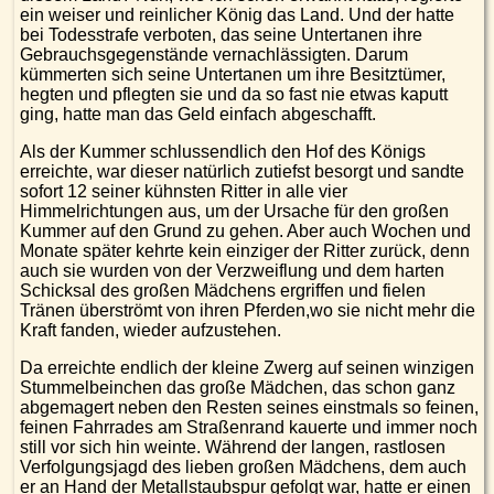
ein weiser und reinlicher König das Land. Und der hatte
bei Todesstrafe verboten, das seine Untertanen ihre
Gebrauchsgegenstände vernachlässigten. Darum
kümmerten sich seine Untertanen um ihre Besitztümer,
hegten und pflegten sie und da so fast nie etwas kaputt
ging, hatte man das Geld einfach abgeschafft.
Als der Kummer schlussendlich den Hof des Königs
erreichte, war dieser natürlich zutiefst besorgt und sandte
sofort 12 seiner kühnsten Ritter in alle vier
Himmelrichtungen aus, um der Ursache für den großen
Kummer auf den Grund zu gehen. Aber auch Wochen und
Monate später kehrte kein einziger der Ritter zurück, denn
auch sie wurden von der Verzweiflung und dem harten
Schicksal des großen Mädchens ergriffen und fielen
Tränen überströmt von ihren Pferden,wo sie nicht mehr die
Kraft fanden, wieder aufzustehen.
Da erreichte endlich der kleine Zwerg auf seinen winzigen
Stummelbeinchen das große Mädchen, das schon ganz
abgemagert neben den Resten seines einstmals so feinen,
feinen Fahrrades am Straßenrand kauerte und immer noch
still vor sich hin weinte. Während der langen, rastlosen
Verfolgungsjagd des lieben großen Mädchens, dem auch
er an Hand der Metallstaubspur gefolgt war, hatte er einen