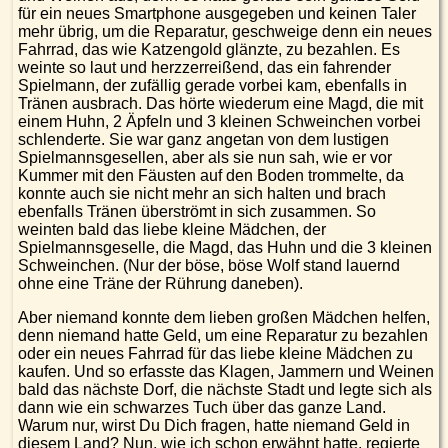
für ein neues Smartphone ausgegeben und keinen Taler
mehr übrig, um die Reparatur, geschweige denn ein neues
Fahrrad, das wie Katzengold glänzte, zu bezahlen. Es
weinte so laut und herzzerreißend, das ein fahrender
Spielmann, der zufällig gerade vorbei kam, ebenfalls in
Tränen ausbrach. Das hörte wiederum eine Magd, die mit
einem Huhn, 2 Äpfeln und 3 kleinen Schweinchen vorbei
schlenderte. Sie war ganz angetan von dem lustigen
Spielmannsgesellen, aber als sie nun sah, wie er vor
Kummer mit den Fäusten auf den Boden trommelte, da
konnte auch sie nicht mehr an sich halten und brach
ebenfalls Tränen überströmt in sich zusammen. So
weinten bald das liebe kleine Mädchen, der
Spielmannsgeselle, die Magd, das Huhn und die 3 kleinen
Schweinchen. (Nur der böse, böse Wolf stand lauernd
ohne eine Träne der Rührung daneben).
Aber niemand konnte dem lieben großen Mädchen helfen,
denn niemand hatte Geld, um eine Reparatur zu bezahlen
oder ein neues Fahrrad für das liebe kleine Mädchen zu
kaufen. Und so erfasste das Klagen, Jammern und Weinen
bald das nächste Dorf, die nächste Stadt und legte sich als
dann wie ein schwarzes Tuch über das ganze Land.
Warum nur, wirst Du Dich fragen, hatte niemand Geld in
diesem Land? Nun, wie ich schon erwähnt hatte, regierte