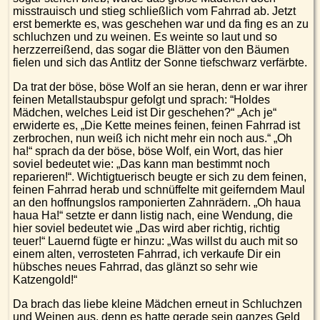
misstrauisch und stieg schließlich vom Fahrrad ab. Jetzt
erst bemerkte es, was geschehen war und da fing es an zu
schluchzen und zu weinen. Es weinte so laut und so
herzzerreißend, das sogar die Blätter von den Bäumen
fielen und sich das Antlitz der Sonne tiefschwarz verfärbte.
Da trat der böse, böse Wolf an sie heran, denn er war ihrer
feinen Metallstaubspur gefolgt und sprach: “Holdes
Mädchen, welches Leid ist Dir geschehen?“ „Ach je“
erwiderte es, „Die Kette meines feinen, feinen Fahrrad ist
zerbrochen, nun weiß ich nicht mehr ein noch aus.“ „Oh
ha!“ sprach da der böse, böse Wolf, ein Wort, das hier
soviel bedeutet wie: „Das kann man bestimmt noch
reparieren!“. Wichtigtuerisch beugte er sich zu dem feinen,
feinen Fahrrad herab und schnüffelte mit geiferndem Maul
an den hoffnungslos ramponierten Zahnrädern. „Oh haua
haua Ha!“ setzte er dann listig nach, eine Wendung, die
hier soviel bedeutet wie „Das wird aber richtig, richtig
teuer!“ Lauernd fügte er hinzu: „Was willst du auch mit so
einem alten, verrosteten Fahrrad, ich verkaufe Dir ein
hübsches neues Fahrrad, das glänzt so sehr wie
Katzengold!“
Da brach das liebe kleine Mädchen erneut in Schluchzen
und Weinen aus, denn es hatte gerade sein ganzes Geld