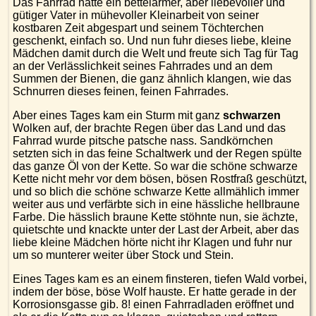
Das Fahrrad hatte ein bettelarmer, aber liebevoller und
gütiger Vater in mühevoller Kleinarbeit von seiner
kostbaren Zeit abgespart und seinem Töchterchen
geschenkt, einfach so. Und nun fuhr dieses liebe, kleine
Mädchen damit durch die Welt und freute sich Tag für Tag
an der Verlässlichkeit seines Fahrrades und an dem
Summen der Bienen, die ganz ähnlich klangen, wie das
Schnurren dieses feinen, feinen Fahrrades.
Aber eines Tages kam ein Sturm mit ganz
schwarzen
Wolken auf, der brachte Regen über das Land und das
Fahrrad wurde pitsche patsche nass. Sandkörnchen
setzten sich in das feine Schaltwerk und der Regen spülte
das ganze Öl von der Kette. So war die schöne schwarze
Kette nicht mehr vor dem bösen, bösen Rostfraß geschützt,
und so blich die schöne schwarze Kette allmählich immer
weiter aus und verfärbte sich in eine hässliche hellbraune
Farbe. Die hässlich braune Kette stöhnte nun, sie ächzte,
quietschte und knackte unter der Last der Arbeit, aber das
liebe kleine Mädchen hörte nicht ihr Klagen und fuhr nur
um so munterer weiter über Stock und Stein.
Eines Tages kam es an einem finsteren, tiefen Wald vorbei,
indem der böse, böse Wolf hauste. Er hatte gerade in der
Korrosionsgasse gib. 8! einen Fahrradladen eröffnet und