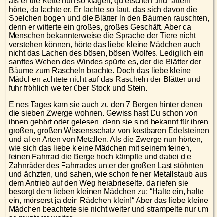
als er die Kette nun so klagen, quietschen und rattern
hörte, da lachte er. Er lachte so laut, das sich davon die
Speichen bogen und die Blätter in den Bäumen rauschten,
denn er witterte ein großes, großes Geschäft. Aber da
Menschen bekannterweise die Sprache der Tiere nicht
verstehen können, hörte das liebe kleine Mädchen auch
nicht das Lachen des bösen, bösen Wolfes. Lediglich ein
sanftes Wehen des Windes spürte es, der die Blätter der
Bäume zum Rascheln brachte. Doch das liebe kleine
Mädchen achtete nicht auf das Rascheln der Blätter und
fuhr fröhlich weiter über Stock und Stein.
Eines Tages kam sie auch zu den 7 Bergen hinter denen
die sieben Zwerge wohnen. Gewiss hast Du schon von
ihnen gehört oder gelesen, denn sie sind bekannt für ihren
großen, großen Wissensschatz von kostbaren Edelsteinen
und allen Arten von Metallen. Als die Zwerge nun hörten,
wie sich das liebe kleine Mädchen mit seinem feinen,
feinen Fahrrad die Berge hoch kämpfte und dabei die
Zahnräder des Fahrrades unter der großen Last stöhnten
und ächzten, und sahen, wie schon feiner Metallstaub aus
dem Antrieb auf den Weg herabrieselte, da riefen sie
besorgt dem lieben kleinen Mädchen zu: “Halte ein, halte
ein, mörserst ja dein Rädchen klein!“ Aber das liebe kleine
Mädchen beachtete sie nicht weiter und strampelte nur um