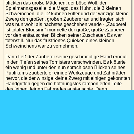
blickten das große Mädchen, der böse Wolf, der
Spielmannsgeselle, die Magd, das Huhn, die 3 kleinen
Schweinchen, die 12 kühnen Ritter und der winzige kleine
Zwerg den großen, großen Zauberer an und fragten sich,
was nun wohl als nächstes geschehen würde - „Zauberei
ist totaler Blödsinn“ murmelte der große, große Zauberer
vor den enttäuschten Blicken seiner Zuschauer. Es war
totenstill. Nur das frustriertes Quieken eines kleinen
Schweinchens war zu vernehmen.
Dann ließ der Zauberer seine geschmeidige Hand erneut
in den Tiefen seines Tornisters verschwinden. Es klöterte
ein wenig und unter den nun sprachlosen Blicken seines
Publikums zauberte er einige Werkzeuge und Zahnräder
hervor, die der winzige kleine Zwerg mit einigen gekonnten
Handgriffen gegen die hoffnungslos ramponierten Teile
des feinen, feinen Fahrrades austauschte. Dann
beträufelte der winzige, kleine Zwerg den Antrieb noch mit
einigen Tröpfchen aus seinem Ölkännchen. Und nun
passierte das Unfassbare: wie von Zauberhand begann
sich die braune Kette zu verfärben. Sie wurde dunkler. Sie
wurde noch dunkler. Sie wurde tief dunkel. Und nach
kurzer Zeit strahlte sie in einem glänzendem schwarz. Sie
war wieder geschmeidig, so schwarz wie Ebenholz und so
hart wie Mäusezähnchen geworden. Das Mädchen jubelte.