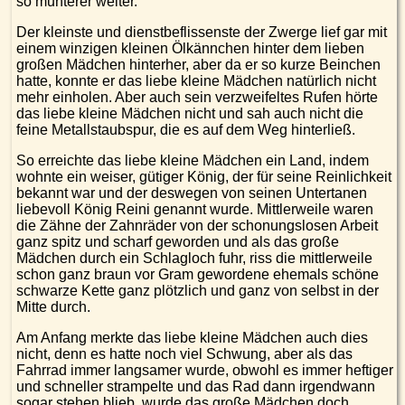
so munterer weiter.
Der kleinste und dienstbeflissenste der Zwerge lief gar mit
einem winzigen kleinen Ölkännchen hinter dem lieben
großen Mädchen hinterher, aber da er so kurze Beinchen
hatte, konnte er das liebe kleine Mädchen natürlich nicht
mehr einholen. Aber auch sein verzweifeltes Rufen hörte
das liebe kleine Mädchen nicht und sah auch nicht die
feine Metallstaubspur, die es auf dem Weg hinterließ.
So erreichte das liebe kleine Mädchen ein Land, indem
wohnte ein weiser, gütiger König, der für seine Reinlichkeit
bekannt war und der deswegen von seinen Untertanen
liebevoll König Reini genannt wurde. Mittlerweile waren
die Zähne der Zahnräder von der schonungslosen Arbeit
ganz spitz und scharf geworden und als das große
Mädchen durch ein Schlagloch fuhr, riss die mittlerweile
schon ganz braun vor Gram gewordene ehemals schöne
schwarze Kette ganz plötzlich und ganz von selbst in der
Mitte durch.
Am Anfang merkte das liebe kleine Mädchen auch dies
nicht, denn es hatte noch viel Schwung, aber als das
Fahrrad immer langsamer wurde, obwohl es immer heftiger
und schneller strampelte und das Rad dann irgendwann
sogar stehen blieb, wurde das große Mädchen doch