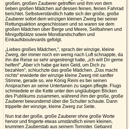
großen, großen Zauberer getroffen und ihm von dem
lieben großen Mädchen auf dessen feinen, feinen Fahrrad
berichtet. Selbstverständlich hatte sich der große, große
Zauberer sofort dem winzigen kleinen Zwerg bei seiner
Rettungsaktion angeschlossen und so waren sie dem
großen Mädchen über Berge und Meere, Seilbahnen und
Minigolfplätze sowie Mondlandschaften und
Einkaufsboulevards gefolgt.
„Liebes großes Mädchen,“, sprach der winzige, kleine
Zwerg, der immer noch ein wenig nach Luft schnappte, da
ihn die Reise so sehr angestrengt hatte, „ich will Dir gerne
helfen!“ „Aber ich habe gar kein Geld, um Dich zu
bezahlen“, schluchzte das große Mädchen. „Das macht
nichts“ erwiderte der winzige kleine Zwerg mit sanfter
Stimme, gerade so, wie König Reini es bei seinen
Ansprachen an seine Untertanen zu sagen pflegte. Flugs
schmiedete er die Kette unter den ungläubigen Blicken
des Publikums zusammen, während ihm der große, große
Zauberer bewundernd über die Schulter schaute. Dann
trippelte der winzige, kleine Zwerg zur Seite.
Nun trat der große, große Zauberer ohne große Worte
hervor und fingerte etwas umständlich einen kleinen,
krummen Zauberstab aus seinem Tornister. Gebannt